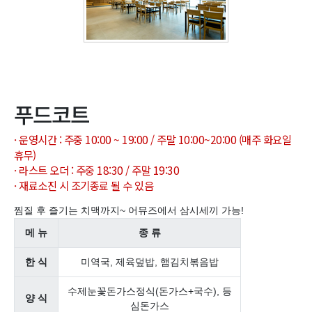
푸드코트
· 운영시간 : 주중 10:00 ~ 19:00 / 주말 10:00~20:00 (매주 화요일
휴무)
· 라스트 오더 : 주중 18:30 / 주말 19:30
· 재료소진 시 조기종료 될 수 있음
찜질 후 즐기는 치맥까지~ 어뮤즈에서 삼시세끼 가능!
메 뉴
종 류
한 식
미역국, 제육덮밥, 햄김치볶음밥
수제눈꽃돈가스정식(돈가스+국수), 등
양 식
심돈가스