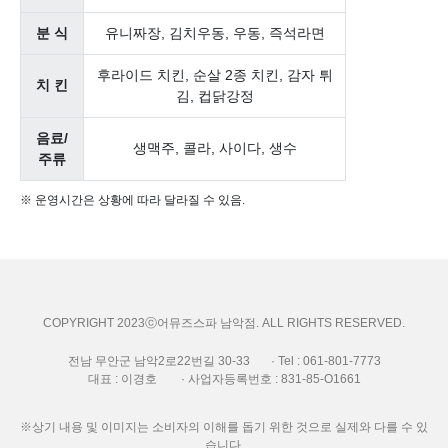
분 식
유니짜장, 김치우동, 우동, 즉석라면
후라이드 치킨, 순살 2종 치킨, 감자 튀
치 킨
김, 컵닭강정
음료/
생맥주, 콜라, 사이다, 생수
주류
※ 운영시간은 상황에 따라 달라질 수 있음.
COPYRIGHT 2023ⓒ어뮤즈스파 남악점. ALL RIGHTS RESERVED.
전남 무안군 남악2로22번길 30-33 · Tel : 061-801-7773
대표 : 이경호 · 사업자등록번호 : 831-85-O1661
※상기 내용 및 이미지는 소비자의 이해를 돕기 위한 것으로 실제와 다를 수 있
습니다.